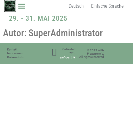
Deutsch
Einfache Sprache
29. - 31. MAI 2025
Autor:
SuperAdministrator
Gefördert
Kontakt
© 2025 With
von:
Impressum
Pleasure e.V.
All rights reserved
Datenschutz